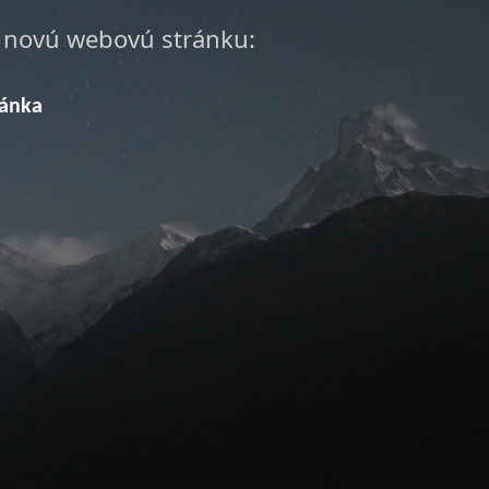
a novú webovú stránku:
ránka