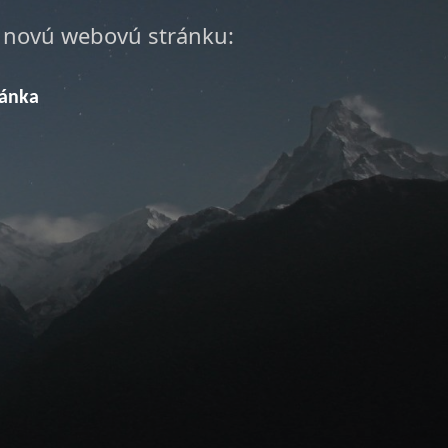
a novú webovú stránku:
ránka