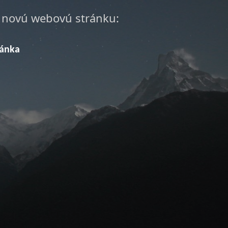
a novú webovú stránku:
ránka