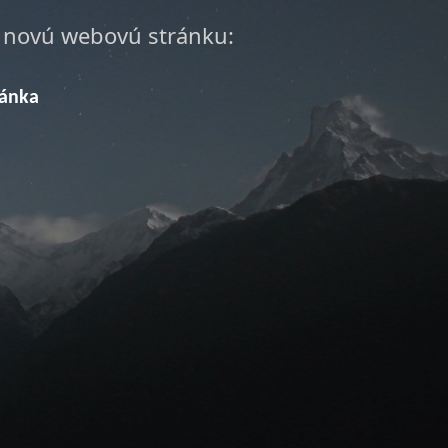
a novú webovú stránku:
ránka