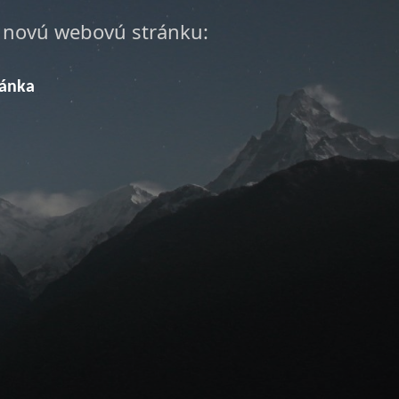
a novú webovú stránku:
ránka